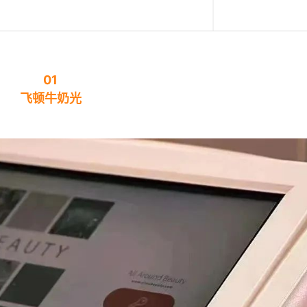
01
飞顿牛奶光