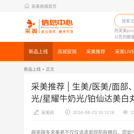
采美商城首页
热芙美pr
以色列酷蜜C
新品上线
商城促销
采美推荐
采美LIV
新品上线
> 正文
采美推荐 | 生美/医美/面
光/星耀牛奶光/铂仙达美白
采美网
2024-08-23 10:12:16
2
越来越多求美者不仅仅追求面部肌肤嫩白，现如