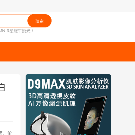
搜索
MNIR星耀牛奶光
/
白
度、价