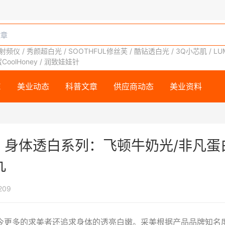
o射频仪
/
秀颜超白光
/
SOOTHFUL修丝芙
/
酷钻透白光
/
3Q小芯肌
/
LU
oolHoney
/
润致娃娃针
E
美业动态
科普文章
供应商动态
美业资料
部、身体透白系列：飞顿牛奶光/非凡蛋
丸
209
今更多的求美者还追求身体的透亮白嫩。采美根据产品品牌知名