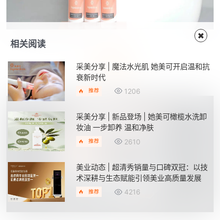
✖
相关阅读
五洲聚美
采美分享 | 魔法水光肌 她美可开启温和抗
13.2馆 E07A
衰新时代
1206
推荐
采美分享 | 新品登场 | 她美可橄榄水洗卸
妆油 一步卸养 温和净肤
2610
推荐
美业动态 | 超清秀销量与口碑双冠：以技
术深耕与生态赋能引领美业高质量发展
4216
推荐