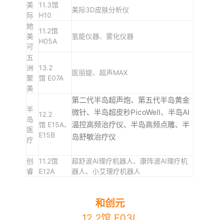
美
11.3馆
美际3D皮肤分析仪
际
H10
她
11.2馆
美
氢能仪器、雾化仪器
H05A
可
五
洲
13.2
医丽媞、超声MAX
聚
馆 E07A
美
第二代半岛超声炮、第五代半岛黄金
半
微针、半岛超皮秒PicoWell、半岛AI
12.2
岛
温控高频治疗仪、半岛高频点雕、半
馆 E15A、
医
E15B
岛舒敏治疗仪
疗
创
11.2馆
超舒波AI理疗机器人、康阵波AI理疗机
睿
E12A
器人、小艾理疗机器人
和创元
12.2馆 F03L