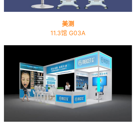
美测
11.3馆 G03A