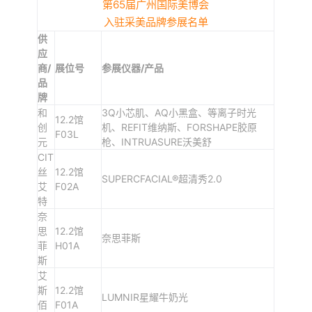
第65届广州国际美博会
入驻采美品牌参展名单
供
应
商/
展位号
参展仪器/产品
品
牌
和
3Q小芯肌、AQ小黑盒、等离子时光
12.2馆
创
机、REFIT维纳斯、FORSHAPE胶原
F03L
元
枪、INTRUASURE沃美舒
CIT
丝
12.2馆
SUPERCFACIAL®超清秀2.0
艾
F02A
特
奈
思
12.2馆
奈思菲斯
菲
H01A
斯
艾
斯
12.2馆
LUMNIR星耀牛奶光
佰
F01A