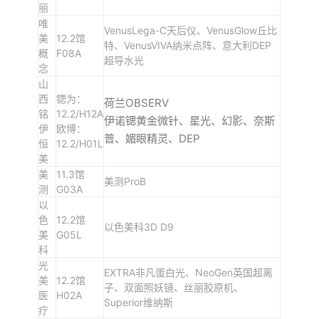
丽
唯
VenusLega-C天后仪、VenusGlow丘比
美
12.2馆
特、VenusVIVA纳米点阵、意大利DEP
概
F08A
超导水光
念
山
西
锶为：
荷兰OBSERV
铭
12.2/H12A
伊诺锶黄金微针、星光、幻影、奈斯
伊
欧博：
普、媚眼精灵、DEP
恒
12.2/H01L
美
美
11.3馆
美测ProB
测
G03A
以
色
12.2馆
以色美科3D D9
美
G05L
科
光
EXTRA非凡蛋白光、NeoGen英国超离
美
12.2馆
子、双面照妖镜、丝丽胶原机、
医
H02A
Superior维纳斯
疗