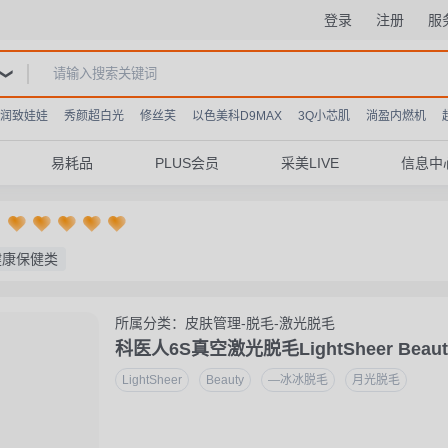
登录
注册
服
润致娃娃
秀颜超白光
修丝芙
以色美科D9MAX
3Q小芯肌
淌盈内燃机
易耗品
PLUS会员
采美LIVE
信息中
：
健康保健类
所属分类：皮肤管理-脱毛-激光脱毛
科医人6S真空激光脱毛LightSheer Beaut
LightSheer
Beauty
—冰冰脱毛
月光脱毛