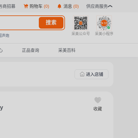
务商招募
购物车
(0)
消息
(0)
供应商服务
搜索
采美公众号
采美小程序
超声炮
心
正品查询
采美百科
进入店铺
y
收藏