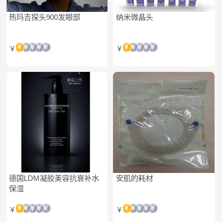
热玛吉探头900发眼部
纳米微晶头
￥
￥
德国LDM凝胶美容抗衰补水
安肌的耗材
保湿
￥
￥