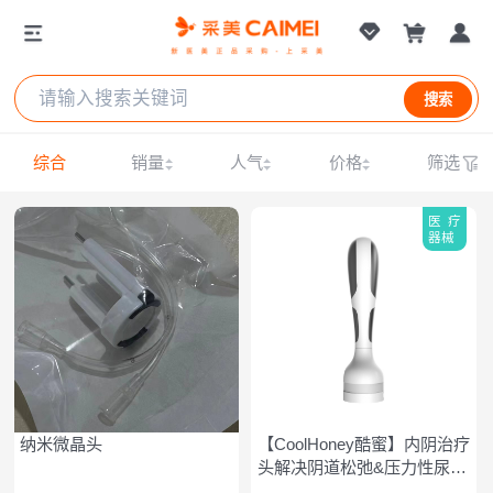
搜索
综合
销量
人气
价格
筛选
医疗
器械
纳米微晶头
【CoolHoney酷蜜】内阴治疗
头解决阴道松弛&压力性尿失
禁