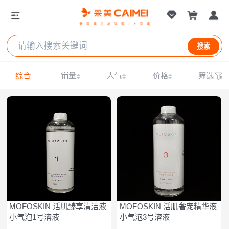
搜索
综合
销量
人气
价格
筛选
MOFOSKIN 活肌臻享清洁液
MOFOSKIN 活肌奢宠精华液
小气泡1号溶液
小气泡3号溶液