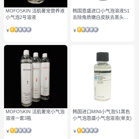
MOFOSKIN 活肌奢宠营养液
韩国恩盛进口小气泡溶液S1
小气泡2号溶液
去除角质嫩白皮肤去黑头单
瓶
￥
￥
MOFOSKIN 活肌奢宠小气泡
韩国进口MINI小气泡S1黑色
溶液一套3瓶
小气泡恩盛小气泡溶液(单支)
￥
￥