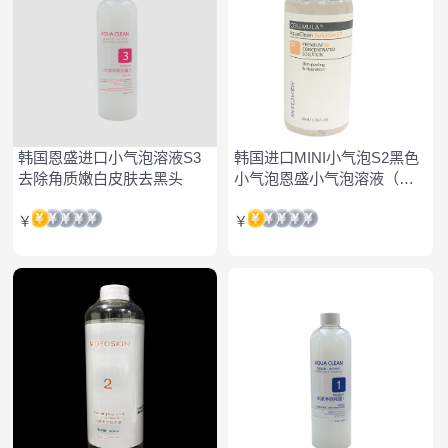
韩国恩盛进口小气泡溶液S3
韩国进口MINI小气泡S2黑色
去除角质嫩白皮肤去黑头
小气泡恩盛小气泡溶液（单
支）
￥
￥