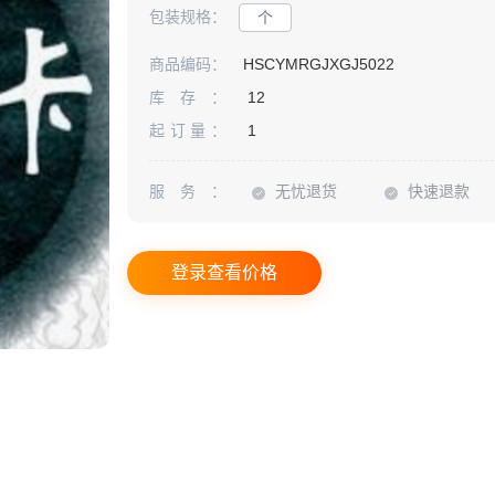
包装规格：
个
商品编码：
HSCYMRGJXGJ5022
库存：
12
起订量：
1
服务：
无忧退货
快速退款
登录查看价格