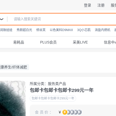
登录
注册
服
润致娃娃
秀颜超白光
修丝芙
以色美科D9MAX
3Q小芯肌
淌盈内燃机
易耗品
PLUS会员
采美LIVE
信息中
健康养生/纤体减肥
所属分类：服务类产品
包邮卡包邮卡包邮卡299元一年
包邮卡包邮卡包邮卡299元一年
会员价：
￥