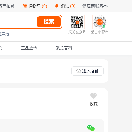
务商招募
购物车
(0)
消息
(0)
供应商服务
搜索
采美公众号
采美小程序
超声炮
心
正品查询
采美百科
进入店铺
收藏