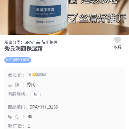
1
/
1
所属分类：SPA产品-院用护理
收藏
秀氏润颜保湿霜
秀氏润颜保湿霜
会员价：
￥
品牌：
秀氏
包装规格：
瓶
商品编码：
SPAYYHL8136
库存：
99
起订量：
1