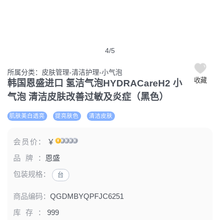
4
/
5
所属分类：皮肤管理-清洁护理-小气泡
收藏
韩国恩盛进口 氢洁气泡HYDRACareH2 小
气泡 清洁皮肤改善过敏及炎症（黑色）
肌肤美白透亮
提亮肤色
清洁皮肤
会员价：
￥
品牌：
恩盛
包装规格：
台
商品编码：
QGDMBYQPFJC6251
库存：
999