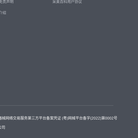
免责声明
采美百科用户协议
介绍
器械网络交易服务第三方平台备案凭证 (粤)网械平台备字(2022)第0002号
公司