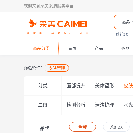
欢迎来到采美采购服务平台
商品
妙纤2.0
商品分类
首页
产品
仪器
筛选条件：
皮肤管理
分类
面部提升
美体塑形
皮肤
二级
检测分析
清洁护理
水光
全部
Aglex
品牌