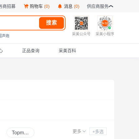
务商招募
购物车
(0)
消息
(0)
供应商服务
搜索
采美公众号
采美小程序
超声炮
心
正品查询
采美百科
更多
+多选
Topmed