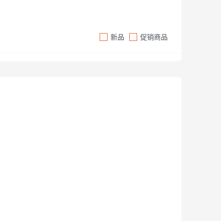
cos 她美
可
新品
促销商品