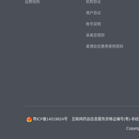
运费规则
机构协议
用户协议
账号说明
采美豆规则
美博会优惠券使用规则
粤ICP备14019824号
互联网药品信息服务资格证编号(粤)-非经营性
Copyrig