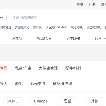
登录
注册
服
润致娃娃
秀颜超白光
修丝芙
以色美科D9MAX
3Q小芯肌
淌盈内燃机
易耗品
PLUS会员
采美LIVE
信息中
管理
私密/产康
大健康管理
配件/耗材
导入
脱毛
彩光美肤
敏感肌护理
SKINRE
Cheops
恩盛
其他