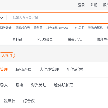
登录
注册
服
润致娃娃
秀颜超白光
修丝芙
以色美科D9MAX
3Q小芯肌
淌盈内燃机
易耗品
PLUS会员
采美LIVE
信息中
大气泡
管理
私密/产康
大健康管理
配件/耗材
导入
脱毛
彩光美肤
敏感肌护理
氢氧仪
综合仪