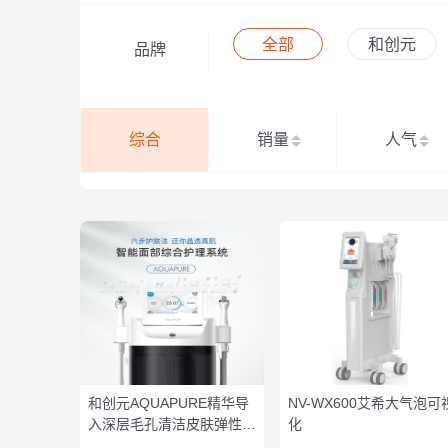
全部
和创元
品牌
综合
销量
人气
和创元AQUAPURE精华导
NV-WX600艾希大气泡可
入深层毛孔清洁皮肤弹性改
化
善