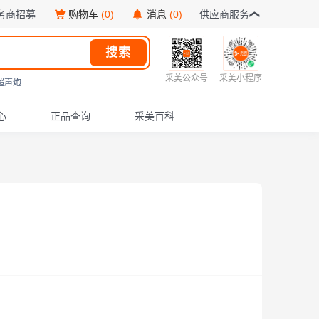
务商招募
购物车
(0)
消息
(0)
供应商服务
搜索
采美公众号
采美小程序
超声炮
心
正品查询
采美百科