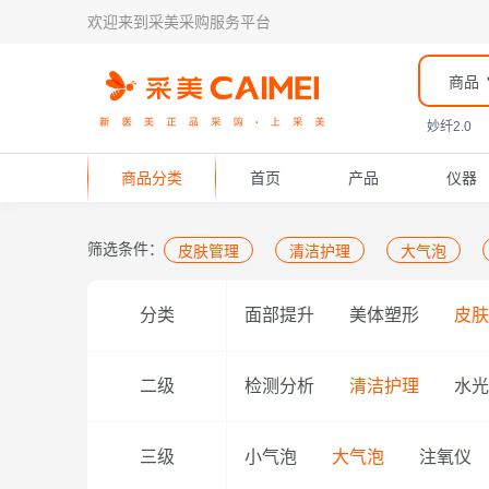
欢迎来到采美采购服务平台
商品
妙纤2.0
商品分类
首页
产品
仪器
筛选条件：
皮肤管理
清洁护理
大气泡
分类
面部提升
美体塑形
皮肤
二级
检测分析
清洁护理
水光
三级
小气泡
大气泡
注氧仪